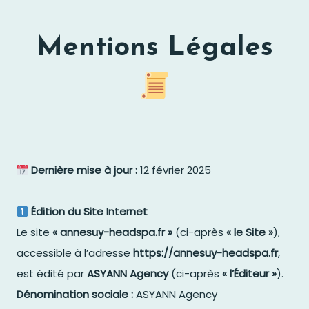
Aller
au
Mentions Légales
contenu
Dernière mise à jour :
12 février 2025
Édition du Site Internet
Le site
« annesuy-headspa.fr »
(ci-après
« le Site »
),
accessible à l’adresse
https://annesuy-headspa.fr
,
est édité par
ASYANN Agency
(ci-après
« l’Éditeur »
).
Dénomination sociale :
ASYANN Agency